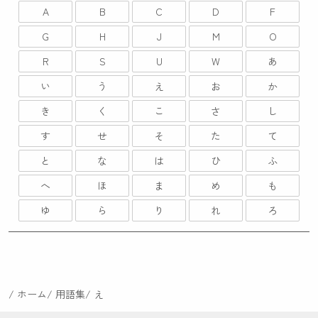
A
B
C
D
F
G
H
J
M
O
R
S
U
W
あ
い
う
え
お
か
き
く
こ
さ
し
す
せ
そ
た
て
と
な
は
ひ
ふ
へ
ほ
ま
め
も
ゆ
ら
り
れ
ろ
ホーム
用語集
え