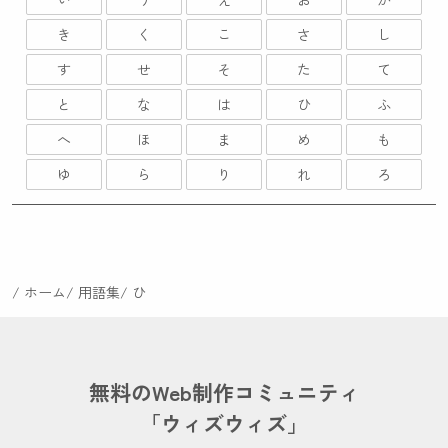
き
く
こ
さ
し
す
せ
そ
た
て
と
な
は
ひ
ふ
へ
ほ
ま
め
も
ゆ
ら
り
れ
ろ
ホーム
用語集
ひ
無料のWeb制作コミュニティ
「ウィズウィズ」