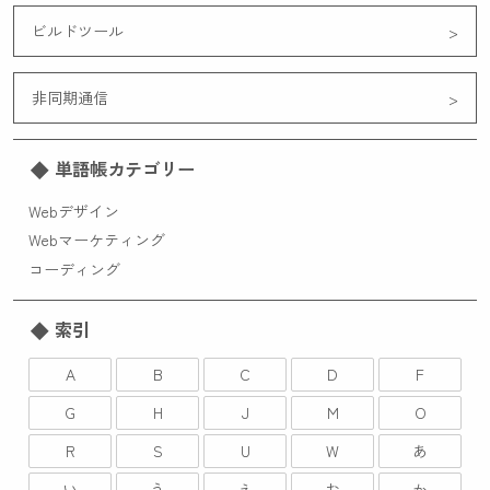
ビルドツール
非同期通信
単語帳カテゴリー
Webデザイン
Webマーケティング
コーディング
索引
A
B
C
D
F
G
H
J
M
O
R
S
U
W
あ
い
う
え
お
か