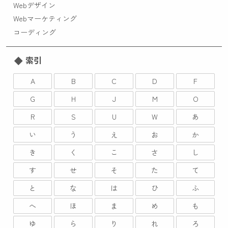
Webデザイン
Webマーケティング
コーディング
索引
A
B
C
D
F
G
H
J
M
O
R
S
U
W
あ
い
う
え
お
か
き
く
こ
さ
し
す
せ
そ
た
て
と
な
は
ひ
ふ
へ
ほ
ま
め
も
ゆ
ら
り
れ
ろ