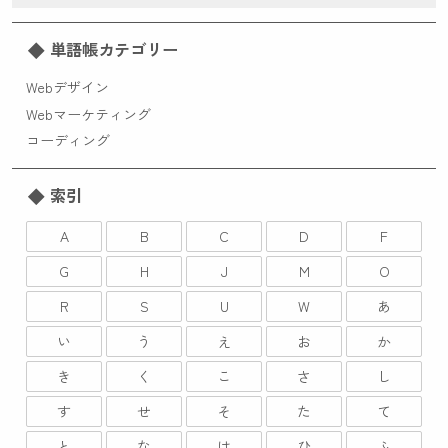
単語帳カテゴリー
Webデザイン
Webマーケティング
コーディング
索引
A
B
C
D
F
G
H
J
M
O
R
S
U
W
あ
い
う
え
お
か
き
く
こ
さ
し
す
せ
そ
た
て
と
な
は
ひ
ふ