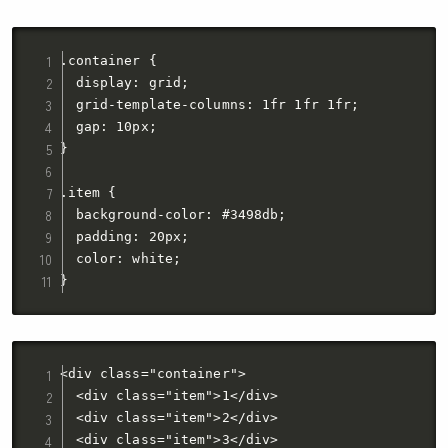
.container {

  display: grid;

  grid-template-columns: 1fr 1fr 1fr;

  gap: 10px;

}

.item {

  background-color: #3498db;

  padding: 20px;

  color: white;

}
<div class="container">

  <div class="item">1</div>

  <div class="item">2</div>

  <div class="item">3</div>
