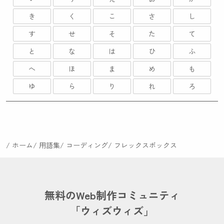
き
く
こ
さ
し
す
せ
そ
た
て
と
な
は
ひ
ふ
へ
ほ
ま
め
も
ゆ
ら
り
れ
ろ
ホーム
用語集
コーディング
フレックスボックス
無料のWeb制作コミュニティ
「ウィズウィズ」