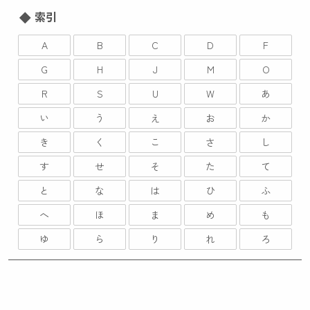
索引
A
B
C
D
F
G
H
J
M
O
R
S
U
W
あ
い
う
え
お
か
き
く
こ
さ
し
す
せ
そ
た
て
と
な
は
ひ
ふ
へ
ほ
ま
め
も
ゆ
ら
り
れ
ろ