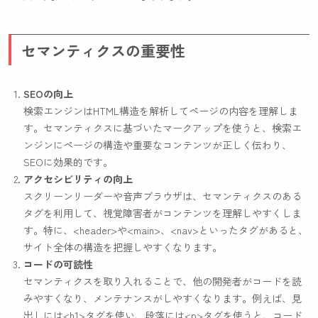
セマンティクスの重要性
SEOの向上
検索エンジンはHTML構造を解析してページの内容を理解しま
す。セマンティクスに基づいたマークアップを使うと、検索エ
ンジンにページの構造や重要なコンテンツが正しく伝わり、
SEOに効果的です。
アクセシビリティの向上
スクリーンリーダーや音声ブラウザは、セマンティクスのある
タグを利用して、視覚障害者がコンテンツを理解しやすくしま
す。特に、
<header>
や
<main>
、
<nav>
といったタグがあると、
サイト全体の構造を把握しやすくなります。
コードの可読性
セマンティクスを取り入れることで、他の開発者がコードを読
みやすくなり、メンテナンスがしやすくなります。例えば、見
出しには
<h1>
タグを使い、段落には
<p>
タグを使うと、コード