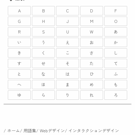
A
B
C
D
F
G
H
J
M
O
R
S
U
W
あ
い
う
え
お
か
き
く
こ
さ
し
す
せ
そ
た
て
と
な
は
ひ
ふ
へ
ほ
ま
め
も
ゆ
ら
り
れ
ろ
ホーム
用語集
Webデザイン
インタラクションデザイン