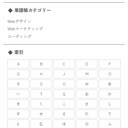
単語帳カテゴリー
Webデザイン
Webマーケティング
コーディング
索引
A
B
C
D
F
G
H
J
M
O
R
S
U
W
あ
い
う
え
お
か
き
く
こ
さ
し
す
せ
そ
た
て
と
な
は
ひ
ふ