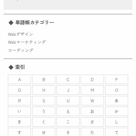
単語帳カテゴリー
Webデザイン
Webマーケティング
コーディング
索引
A
B
C
D
F
G
H
J
M
O
R
S
U
W
あ
い
う
え
お
か
き
く
こ
さ
し
す
せ
そ
た
て