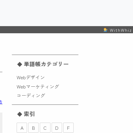
WithWhiz 
単語帳カテゴリー
Webデザイン
Webマーケティング
コーディング
告
索引
A
B
C
D
F