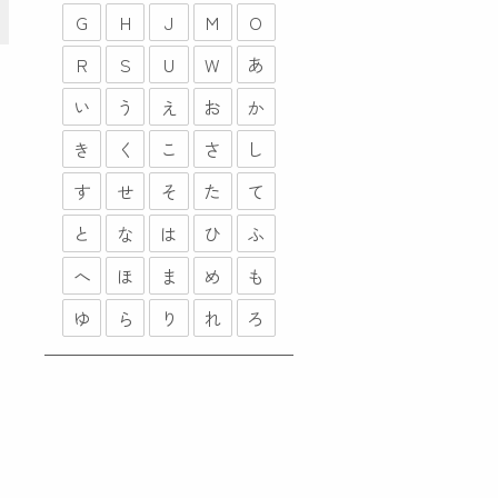
G
H
J
M
O
R
S
U
W
あ
い
う
え
お
か
き
く
こ
さ
し
す
せ
そ
た
て
と
な
は
ひ
ふ
へ
ほ
ま
め
も
ゆ
ら
り
れ
ろ