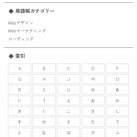
単語帳カテゴリー
Webデザイン
Webマーケティング
コーディング
索引
A
B
C
D
F
G
H
J
M
O
R
S
U
W
あ
い
う
え
お
か
き
く
こ
さ
し
す
せ
そ
た
て
と
な
は
ひ
ふ