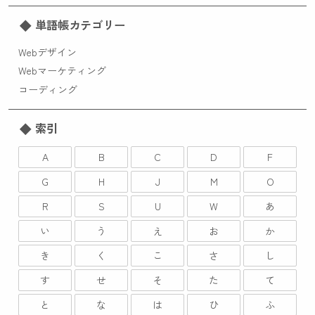
単語帳カテゴリー
Webデザイン
Webマーケティング
コーディング
索引
A
B
C
D
F
G
H
J
M
O
R
S
U
W
あ
い
う
え
お
か
き
く
こ
さ
し
す
せ
そ
た
て
と
な
は
ひ
ふ