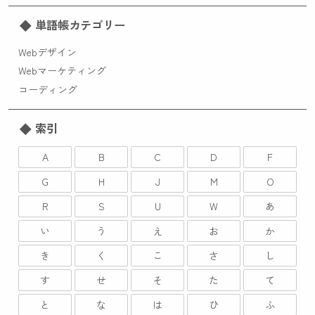
単語帳カテゴリー
Webデザイン
Webマーケティング
コーディング
索引
A
B
C
D
F
G
H
J
M
O
R
S
U
W
あ
い
う
え
お
か
き
く
こ
さ
し
す
せ
そ
た
て
と
な
は
ひ
ふ