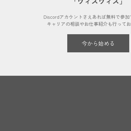
「ウィズウィズ」
Discordアカウントさえあれば
無料で参加
キャリアの相談やお仕事紹介も
行ってお
今から始める