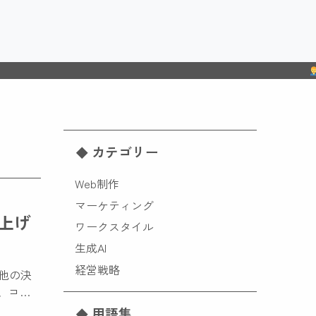
With
カテゴリー
Web制作
マーケティング
を上げ
ワークスタイル
生成AI
経営戦略
「他の決
、コン
用語集