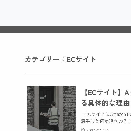
カテゴリー：ECサイト
【ECサイト】A
る具体的な理由
「ECサイトにAmazo
済手段と何が違うの？」
バージョン率や購入率を
2024/11/21