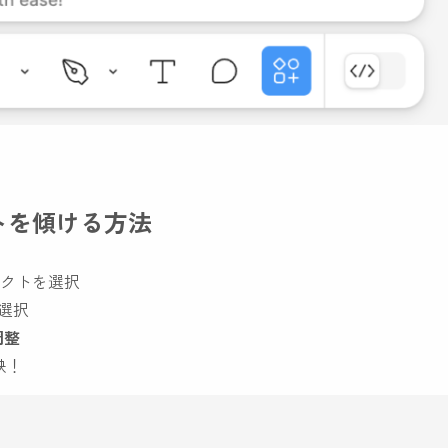
クトを傾ける方法
クトを選択
選択
調整
映！