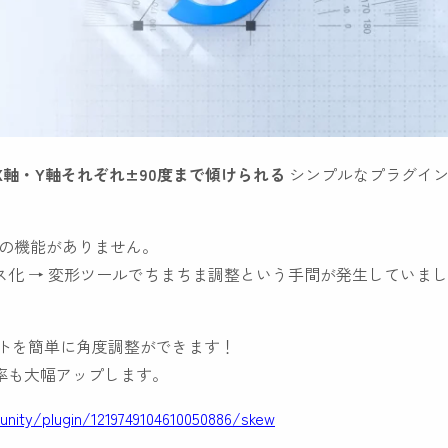
X軸・Y軸それぞれ±90度まで傾けられる
シンプルなプラグイ
の機能がありません。
化 → 変形ツールでちまちま調整という手間が発生していまし
ントを簡単に角度調整ができます！
率も大幅アップします。
ity/plugin/1219749104610050886/skew