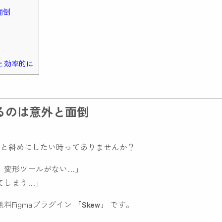
面倒
っと効率的に
作るのは意外と面倒
ょっと斜めにしたい時ってありませんか？
、変形ツールがない…」
てしまう…」
料Figmaプラグイン
「Skew」
です。